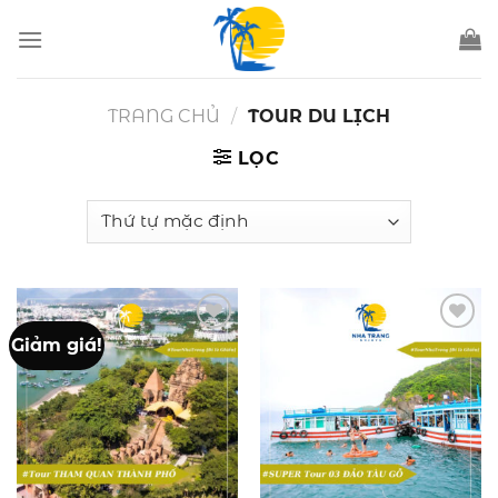
Skip
to
content
TRANG CHỦ
/
TOUR DU LỊCH
LỌC
Giảm giá!
Add to
Add to
wishlist
wishlist