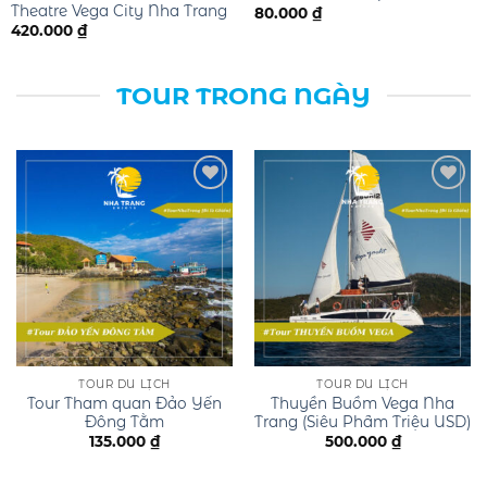
Theatre Vega City Nha Trang
80.000
₫
420.000
₫
TOUR TRONG NGÀY
Add to
Add to
wishlist
wishlist
TOUR DU LỊCH
TOUR DU LỊCH
Tour Tham quan Đảo Yến
Thuyền Buồm Vega Nha
Đông Tằm
Trang (Siêu Phẩm Triệu USD)
135.000
₫
500.000
₫