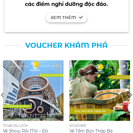
các điểm nghỉ dưỡng độc đáo.
XEM THÊM
VOUCHER KHÁM PHÁ
Add to
Add to
wishlist
wishlist
TOUR DU LỊCH
VOUCHER
Vé Show Rối Mơ – Đó
Vé Tắm Bùn Tháp Bà