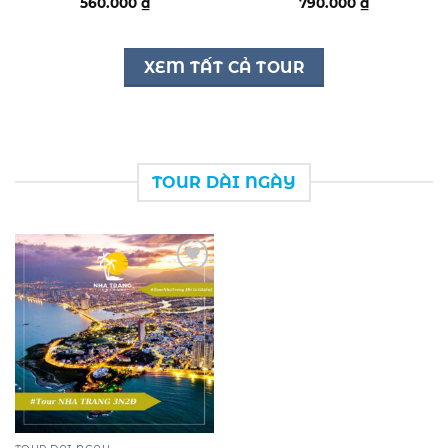
560.000
₫
790.000
₫
XEM TẤT CẢ TOUR
TOUR DÀI NGÀY
Add to
wishlist