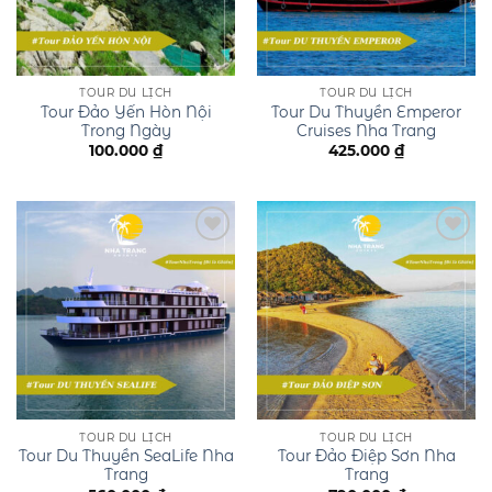
TOUR DU LỊCH
TOUR DU LỊCH
Tour Đảo Yến Hòn Nội
Tour Du Thuyền Emperor
Trong Ngày
Cruises Nha Trang
100.000
₫
425.000
₫
Add to
Add to
wishlist
wishlist
TOUR DU LỊCH
TOUR DU LỊCH
Tour Du Thuyền SeaLife Nha
Tour Đảo Điệp Sơn Nha
Trang
Trang