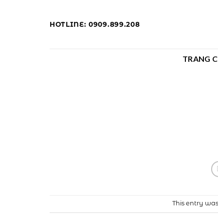
Skip
to
HOTLINE: 0909.899.208
content
TRANG 
This entry wa