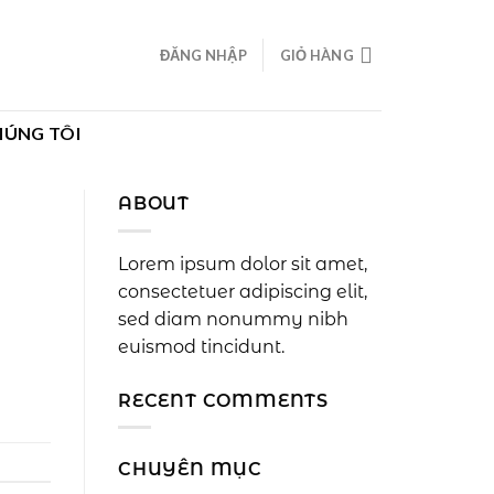
ĐĂNG NHẬP
GIỎ HÀNG
HÚNG TÔI
ABOUT
Lorem ipsum dolor sit amet,
consectetuer adipiscing elit,
sed diam nonummy nibh
euismod tincidunt.
RECENT COMMENTS
CHUYÊN MỤC