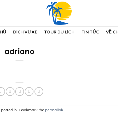
CHỦ
DỊCH VỤ XE
TOUR DU LỊCH
TIN TỨC
VỀ C
adriano
s posted in . Bookmark the
permalink
.