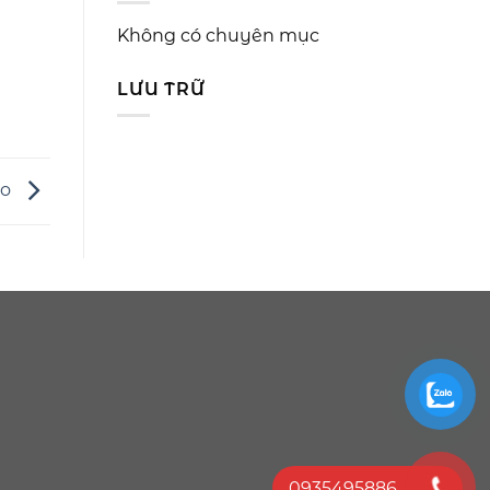
Không có chuyên mục
LƯU TRỮ
no
0935495886