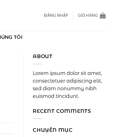
ĐĂNG NHẬP
GIỎ HÀNG
HÚNG TÔI
ABOUT
Lorem ipsum dolor sit amet,
consectetuer adipiscing elit,
sed diam nonummy nibh
euismod tincidunt.
RECENT COMMENTS
CHUYÊN MỤC