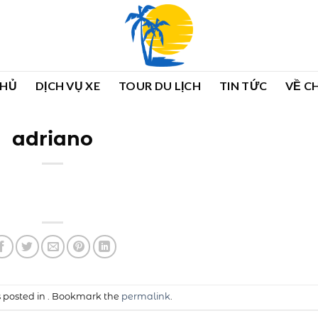
CHỦ
DỊCH VỤ XE
TOUR DU LỊCH
TIN TỨC
VỀ C
adriano
s posted in . Bookmark the
permalink
.