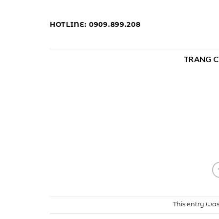
Skip
to
HOTLINE: 0909.899.208
content
TRANG 
This entry wa