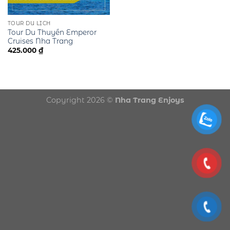
Nha Trang ⇔ Dốc Lết:
Chỉ từ 450K
Nha Trang ⇔ Vĩnh Hy:
Chỉ từ 750K
TOUR DU LỊCH
Tour Du Thuyền Emperor
Nha Trang ⇔ Đà lạt / Tỉnh khác:
Giá cực rẻ
Cruises Nha Trang
425.000
₫
Gọi Đặt Xe Ngay
Chat Zalo Báo Giá
Copyright 2026 ©
Nha Trang Enjoys